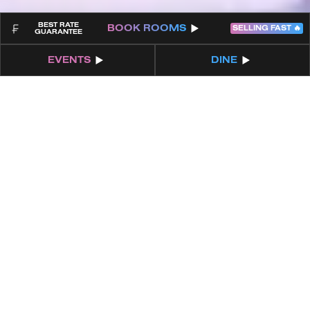
BEST RATE
BOOK
ROOMS
SELLING FAST 🔥
GUARANTEE
EVENTS
DINE