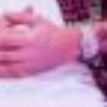
Elevating Luxury
Redefining Entertainment
Über FIVE
Karriere
In the Press
Häufig gestellte Fragen (FAQ)
Awards
Allgemeine Geschäftsbedingungen
Cookies
Datenschutzrichtlinie
Sitemap
COME PLAY