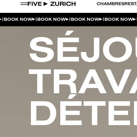
CHAMBRES
REST
|
|
|
|
OK NOW
BOOK NOW
BOOK NOW
BOOK NOW
BOO
SÉJO
TRAVA
DÉTE