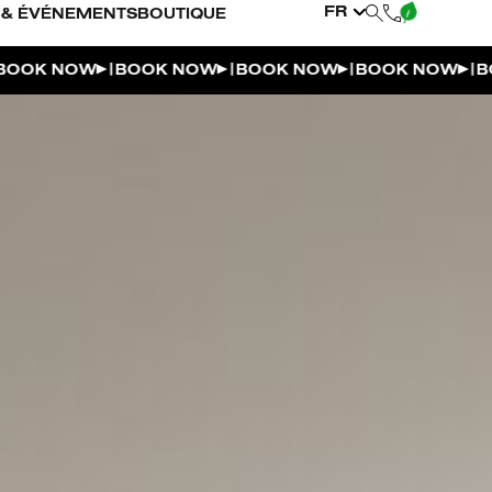
FR
 & ÉVÉNEMENTS
BOUTIQUE
|
|
|
|
K NOW
BOOK NOW
BOOK NOW
BOOK NOW
BOOK