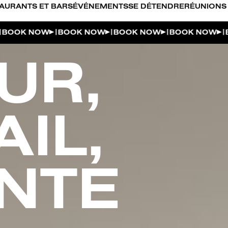
AURANTS ET BARS
ÉVÉNEMENTS
SE DÉTENDRE
RÉUNIONS
|
|
|
|
K NOW
BOOK NOW
BOOK NOW
BOOK NOW
BOO
UR,
IL,
NTE