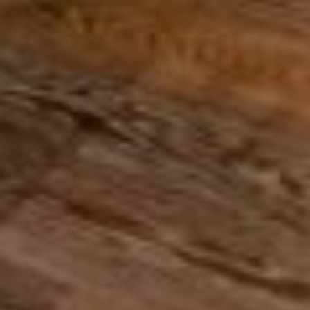
5:31:45 AM
Elevating Luxury
Redefining Entertainment
About FIVE
Careers
In the Press
FAQs
Awards