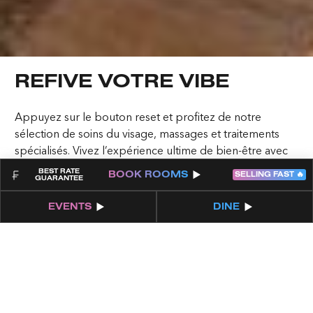
Terms & Conditions
Cookies
Privacy Policy
Sitemap
REFIVE VOTRE VIBE
COME PLAY
Appuyez sur le bouton reset et profitez de notre
sélection de soins du visage, massages et traitements
spécialisés. Vivez l’expérience ultime de bien-être avec
des rituels de beauté de luxe, des thérapies de
BEST RATE
BOOK
ROOMS
SELLING FAST 🔥
GUARANTEE
récupération musculaire et des installations spa
apaisantes. Choyez votre esprit, votre corps et votre
EVENTS
DINE
âme grâce à notre formule primée incluant soins visage
illuminateurs, enveloppements aux algues bio, et saunas
et hammams à la pointe de la technologie.