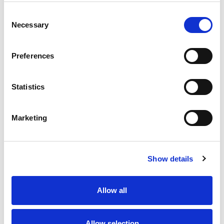
L’eau plate est incluse. Toutes les autres boissons, y
compris les boissons alcoolisées, ne sont pas
Consent
incluses.
Necessary
Selection
Les horaires d’ouverture des restaurants peuvent
varier.
Preferences
L’hôtel se réserve le droit de fermer certains points
de restauration ou de modifier leurs horaires, sans
préavis ni responsabilité.
Statistics
L’hôtel se réserve également le droit d’apporter
toute modification au concept sans notification
Marketing
préalable à des tiers ou organisations.
Show details
L’AMBIANCE
Allow all
Allow selection