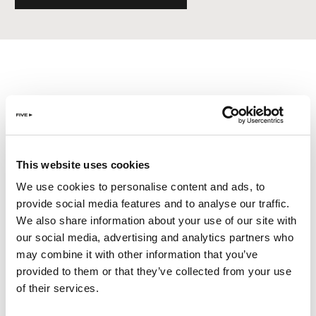
CONDITIONS
GÉNÉRALES
This website uses cookies
We use cookies to personalise content and ads, to
L’offre demi-pension inclut le petit-déjeuner ainsi que
le déjeuner ou le dîner.
provide social media features and to analyse our traffic.
We also share information about your use of our site with
L’offre pension complète inclut le petit-déjeuner, le
our social media, advertising and analytics partners who
déjeuner et le dîner.
may combine it with other information that you’ve
Les repas en demi-pension et pension complète sont
provided to them or that they’ve collected from your use
servis soit sous forme de menu fixe, soit sous forme
of their services.
de crédit utilisable dans les restaurants partenaires.