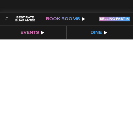
BEST RATE
BOOK
ROOMS
SELLING FAST 🔥
GUARANTEE
EVENTS
DINE
OFFRE SPÉCIALE « PASS
DÉLÉGUÉ » POUR
L’AUTOMNE
Vous organisez une réunion ou un événement
professionnel cet automne ?
Réservez dès maintenant pour octobre ou novembre et
recevez 20 % de réduction sur les passes journaliers
pour vos délégués.